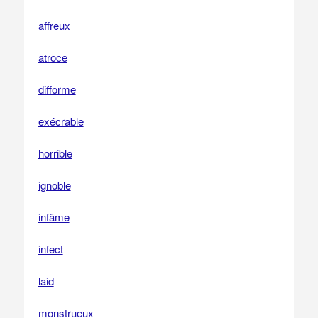
affreux
atroce
difforme
exécrable
horrible
ignoble
infâme
infect
laid
monstrueux