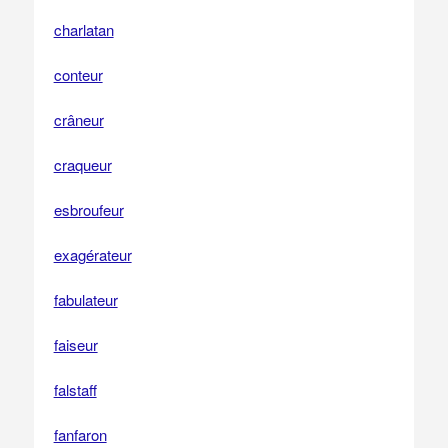
charlatan
conteur
crâneur
craqueur
esbroufeur
exagérateur
fabulateur
faiseur
falstaff
fanfaron