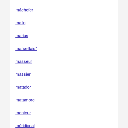
mâchefer
malin
marius
marseillais*
masseur
massier
matador
matamore
menteur
méridional