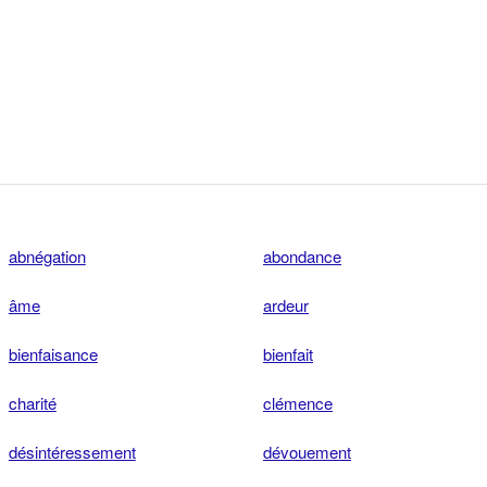
abnégation
abondance
âme
ardeur
bienfaisance
bienfait
charité
clémence
désintéressement
dévouement