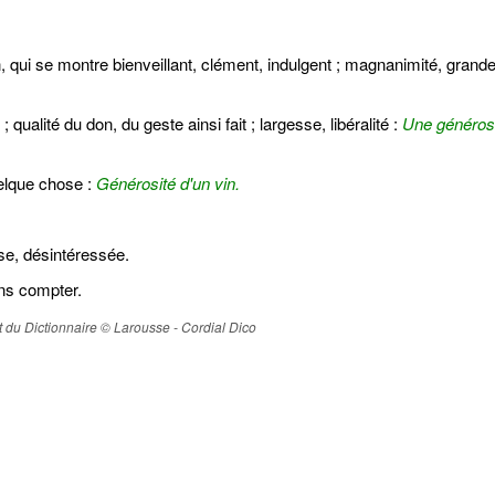
n, qui se montre bienveillant, clément, indulgent ; magnanimité, grand
; qualité du don, du geste ainsi fait ; largesse, libéralité :
Une générosi
uelque chose :
Générosité d'un vin.
e, désintéressée.
ans compter.
ait du Dictionnaire © Larousse - Cordial Dico