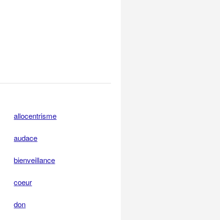
allocentrisme
audace
bienveillance
coeur
don