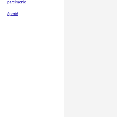
parcimonie
âpreté