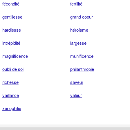
fécondité
fertilité
gentillesse
grand coeur
hardiesse
héroïsme
intrépidité
largesse
magnificence
munificence
oubli de soi
philanthropie
richesse
saveur
vaillance
valeur
xénophilie