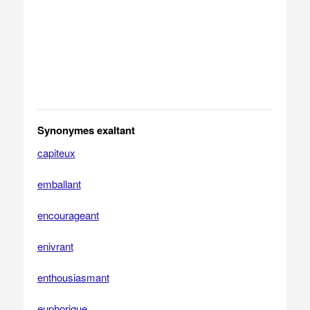
Synonymes exaltant
capiteux
emballant
encourageant
enivrant
enthousiasmant
euphorique