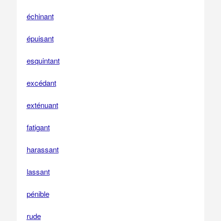
échinant
épuisant
esquintant
excédant
exténuant
fatigant
harassant
lassant
pénible
rude