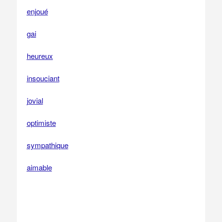
enjoué
gai
heureux
insouciant
jovial
optimiste
sympathique
aimable