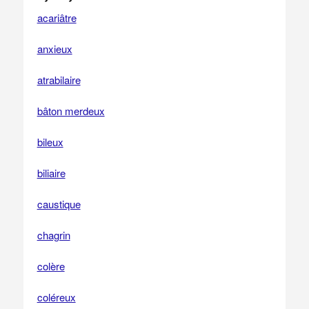
acariâtre
anxieux
atrabilaire
bâton merdeux
bileux
biliaire
caustique
chagrin
colère
coléreux