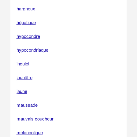
hargneux
hépatique
hypocondre
hypocondriaque
inquiet
jaunâtre
jaune
maussade
mauvais coucheur
mélancolique