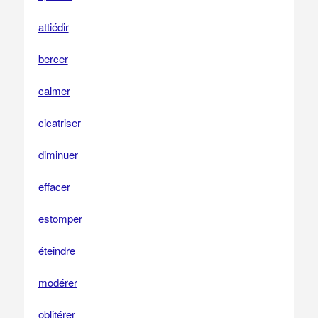
attiédir
bercer
calmer
cicatriser
diminuer
effacer
estomper
éteindre
modérer
oblitérer